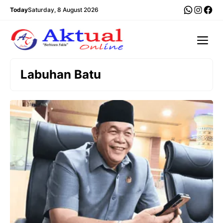
Langsung
WhatsA
Insta
Fac
Today
Saturday, 8 August 2026
ke
isi
Me
Labuhan Batu