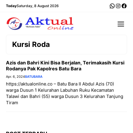
Langsung
WhatsA
Insta
Fac
Today
Saturday, 8 August 2026
ke
isi
Me
Kursi Roda
Azis dan Bahri Kini Bisa Berjalan, Terimakasih Kursi
Rodanya Pak Kapolres Batu Bara
Apr. 6, 2024
BATUBARA
https://aktualonline.co – Batu Bara II Abdul Azis (70)
warga Dusun 1 Kelurahan Labuhan Ruku Kecamatan
Talawi dan Bahri (55) warga Dusun 3 Kelurahan Tanjung
Tiram