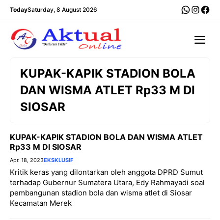
Langsung
WhatsA
Insta
Fac
Today
Saturday, 8 August 2026
ke
isi
Me
KUPAK-KAPIK STADION BOLA
DAN WISMA ATLET Rp33 M DI
SIOSAR
KUPAK-KAPIK STADION BOLA DAN WISMA ATLET
Rp33 M DI SIOSAR
Apr. 18, 2023
EKSKLUSIF
Kritik keras yang dilontarkan oleh anggota DPRD Sumut
terhadap Gubernur Sumatera Utara, Edy Rahmayadi soal
pembangunan stadion bola dan wisma atlet di Siosar
Kecamatan Merek