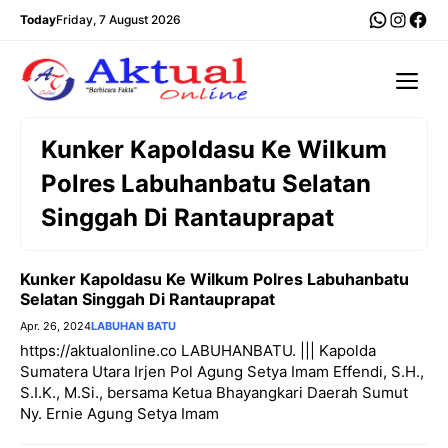
Langsung
WhatsA
Insta
Fac
Today
Friday, 7 August 2026
ke
isi
Me
Kunker Kapoldasu Ke Wilkum
Polres Labuhanbatu Selatan
Singgah Di Rantauprapat
Kunker Kapoldasu Ke Wilkum Polres Labuhanbatu
Selatan Singgah Di Rantauprapat
Apr. 26, 2024
LABUHAN BATU
https://aktualonline.co LABUHANBATU. ||| Kapolda
Sumatera Utara Irjen Pol Agung Setya Imam Effendi, S.H.,
S.I.K., M.Si., bersama Ketua Bhayangkari Daerah Sumut
Ny. Ernie Agung Setya Imam