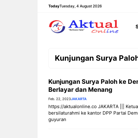
Langsung
Today
Tuesday, 4 August 2026
ke
isi
Kunjungan Surya Palo
Kunjungan Surya Paloh ke Demo
Berlayar dan Menang
Feb. 22, 2023
JAKARTA
https://aktualonline.co JAKARTA ||| Ket
bersilaturahmi ke kantor DPP Partai Dem
guyuran