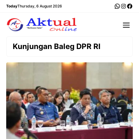
Langsung
WhatsA
Insta
Fac
Today
Thursday, 6 August 2026
ke
isi
Me
Kunjungan Baleg DPR RI