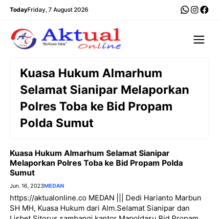
Langsung
WhatsA
Insta
Fac
Today
Friday, 7 August 2026
ke
isi
Me
Kuasa Hukum Almarhum
Selamat Sianipar Melaporkan
Polres Toba ke Bid Propam
Polda Sumut
Kuasa Hukum Almarhum Selamat Sianipar
Melaporkan Polres Toba ke Bid Propam Polda
Sumut
Jun. 16, 2023
MEDAN
https://aktualonline.co MEDAN ||| Dedi Harianto Marbun
SH MH, Kuasa Hukum dari Alm.Selamat Sianipar dan
Lisbet Sitorus sambangi kantor Mapoldasu Bid Propam