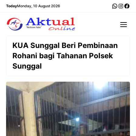
Langsung
WhatsA
Insta
Fac
Today
Monday, 10 August 2026
ke
isi
Me
KUA Sunggal Beri Pembinaan
Rohani bagi Tahanan Polsek
Sunggal