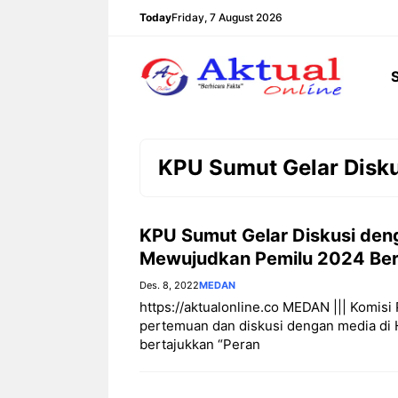
Langsung
Today
Friday, 7 August 2026
ke
isi
KPU Sumut Gelar Disk
KPU Sumut Gelar Diskusi den
Mewujudkan Pemilu 2024 Beri
Des. 8, 2022
MEDAN
https://aktualonline.co MEDAN ||| Komi
pertemuan dan diskusi dengan media di H
bertajukkan “Peran