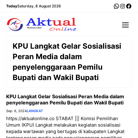
Langsung
WhatsA
Insta
Fac
Today
Saturday, 8 August 2026
ke
isi
Me
KPU Langkat Gelar Sosialisasi
Peran Media dalam
penyelenggaraan Pemilu
Bupati dan Wakil Bupati
KPU Langkat Gelar Sosialisasi Peran Media dalam
penyelenggaraan Pemilu Bupati dan Wakil Bupati
Sep. 6, 2024
LANGKAT
https://aktualonline.co STABAT ||| Komisi Pemilihan
Umum (KPU) Langkat melakukan kegiatan sosialisasi
kepada wartawan yang bertugas di kabupaten Langkat
tentang peran media pada penyelenggaran pemilihan