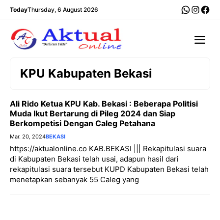
Langsung
WhatsA
Insta
Fac
Today
Thursday, 6 August 2026
ke
isi
Me
KPU Kabupaten Bekasi
Ali Rido Ketua KPU Kab. Bekasi : Beberapa Politisi
Muda Ikut Bertarung di Pileg 2024 dan Siap
Berkompetisi Dengan Caleg Petahana
Mar. 20, 2024
BEKASI
https://aktualonline.co KAB.BEKASI ||| Rekapitulasi suara
di Kabupaten Bekasi telah usai, adapun hasil dari
rekapitulasi suara tersebut KUPD Kabupaten Bekasi telah
menetapkan sebanyak 55 Caleg yang