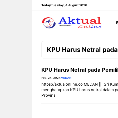
Langsung
Today
Tuesday, 4 August 2026
ke
isi
KPU Harus Netral pada
KPU Harus Netral pada Pemil
Feb. 24, 2024
MEDAN
https://aktualonline.co MEDAN ||| Sri K
mengharapkan KPU harus netral dalam p
Provinsi