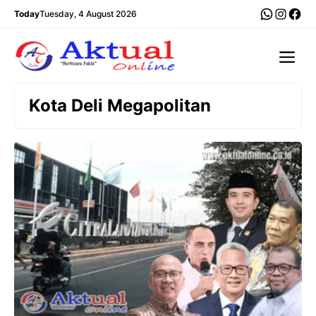
Langsung
WhatsA
Insta
Fac
Today
Tuesday, 4 August 2026
ke
isi
Me
Kota Deli Megapolitan