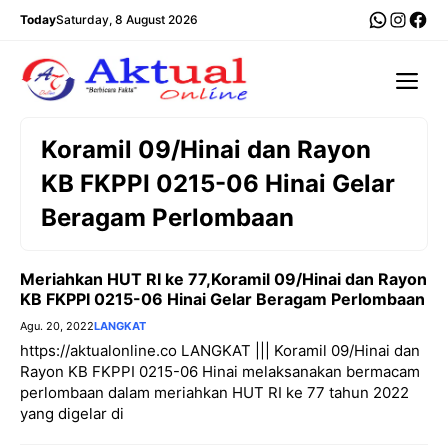
Langsung
WhatsA
Insta
Fac
Today
Saturday, 8 August 2026
ke
isi
Me
Koramil 09/Hinai dan Rayon
KB FKPPI 0215-06 Hinai Gelar
Beragam Perlombaan
Meriahkan HUT RI ke 77,Koramil 09/Hinai dan Rayon
KB FKPPI 0215-06 Hinai Gelar Beragam Perlombaan
Agu. 20, 2022
LANGKAT
https://aktualonline.co LANGKAT ||| Koramil 09/Hinai dan
Rayon KB FKPPI 0215-06 Hinai melaksanakan bermacam
perlombaan dalam meriahkan HUT RI ke 77 tahun 2022
yang digelar di