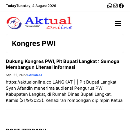
Langsung
WhatsA
Insta
Fac
Today
Tuesday, 4 August 2026
ke
isi
Me
Kongres PWI
Dukung Kongres PWI, Plt Bupati Langkat : Semoga
Membangun Literasi Informasi
Sep. 22, 2023
LANGKAT
https://aktualonline.co LANGKAT ||| Plt Bupati Langkat
Syah Afandin menerima audiensi Pengurus PWI
Kabupaten Langkat, di Rumah Dinas Bupati Langkat,
Kamis (21/9/2023). Kehadiran rombongan dipimpin Ketua