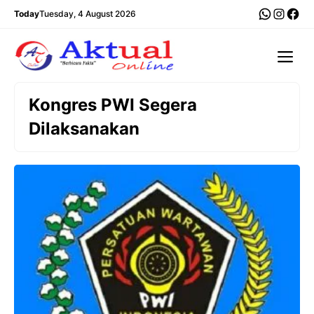
Langsung
WhatsA
Insta
Fac
Today
Tuesday, 4 August 2026
ke
isi
Me
Kongres PWI Segera
Dilaksanakan