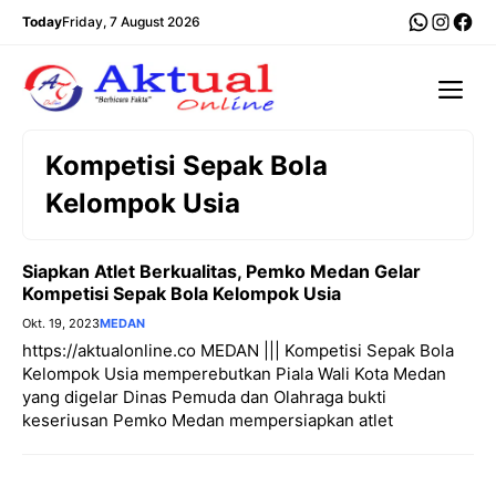
Langsung
WhatsA
Insta
Fac
Today
Friday, 7 August 2026
ke
isi
Me
Kompetisi Sepak Bola
Kelompok Usia
Siapkan Atlet Berkualitas, Pemko Medan Gelar
Kompetisi Sepak Bola Kelompok Usia
Okt. 19, 2023
MEDAN
https://aktualonline.co MEDAN ||| Kompetisi Sepak Bola
Kelompok Usia memperebutkan Piala Wali Kota Medan
yang digelar Dinas Pemuda dan Olahraga bukti
keseriusan Pemko Medan mempersiapkan atlet