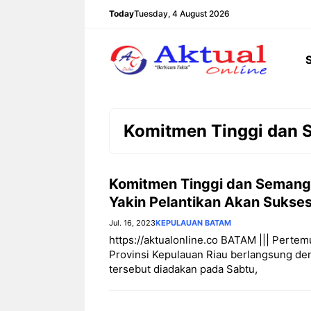
Langsung
Today
Tuesday, 4 August 2026
ke
isi
Komitmen Tinggi dan
Komitmen Tinggi dan Semanga
Yakin Pelantikan Akan Sukse
Jul. 16, 2023
KEPULAUAN BATAM
https://aktualonline.co BATAM ||| Perte
Provinsi Kepulauan Riau berlangsung de
tersebut diadakan pada Sabtu,