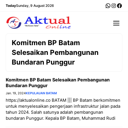
Langsung
WhatsA
Insta
Fac
Today
Sunday, 9 August 2026
ke
isi
Me
Komitmen BP Batam
Selesaikan Pembangunan
Bundaran Punggur
Komitmen BP Batam Selesaikan Pembangunan
Bundaran Punggur
Jan. 19, 2024
KEPULAUAN BATAM
https://aktualonline.co BATAM ||| BP Batam berkomitmen
untuk menyelesaikan pengerjaan infrastruktur jalan pada
tahun 2024. Salah satunya adalah pembangunan
bundaran Punggur. Kepala BP Batam, Muhammad Rudi