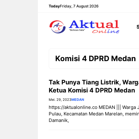
Langsung
Today
Friday, 7 August 2026
ke
isi
Komisi 4 DPRD Medan
Tak Punya Tiang Listrik, War
Ketua Komisi 4 DPRD Medan
Mei. 29, 2023
MEDAN
https://aktualonline.co MEDAN ||| Warga
Pulau, Kecamatan Medan Marelan, memin
Damanik,