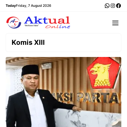
Langsung
WhatsA
Insta
Fac
Today
Friday, 7 August 2026
ke
isi
Me
Komis XIII