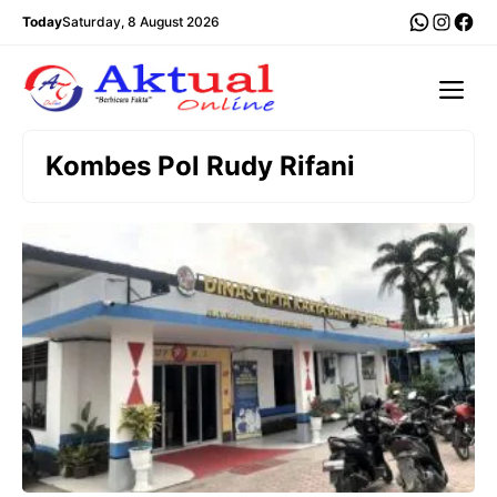
Langsung
WhatsA
Insta
Fac
Today
Saturday, 8 August 2026
ke
isi
Me
Kombes Pol Rudy Rifani