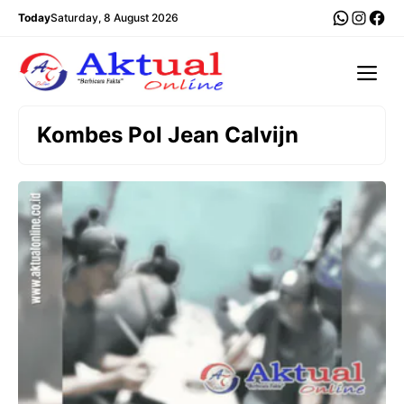
Langsung
WhatsA
Insta
Fac
Today
Saturday, 8 August 2026
ke
isi
Me
Kombes Pol Jean Calvijn