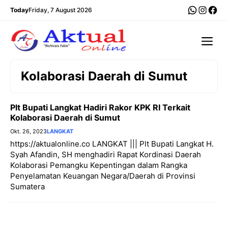
Langsung
WhatsA
Insta
Fac
Today
Friday, 7 August 2026
ke
isi
Me
Kolaborasi Daerah di Sumut
Plt Bupati Langkat Hadiri Rakor KPK RI Terkait
Kolaborasi Daerah di Sumut
Okt. 26, 2023
LANGKAT
https://aktualonline.co LANGKAT ||| Plt Bupati Langkat H.
Syah Afandin, SH menghadiri Rapat Kordinasi Daerah
Kolaborasi Pemangku Kepentingan dalam Rangka
Penyelamatan Keuangan Negara/Daerah di Provinsi
Sumatera