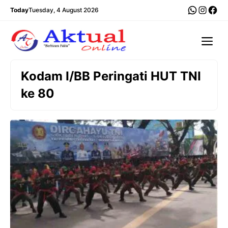
Langsung
WhatsA
Insta
Fac
Today
Tuesday, 4 August 2026
ke
isi
Me
Kodam I/BB Peringati HUT TNI
ke 80