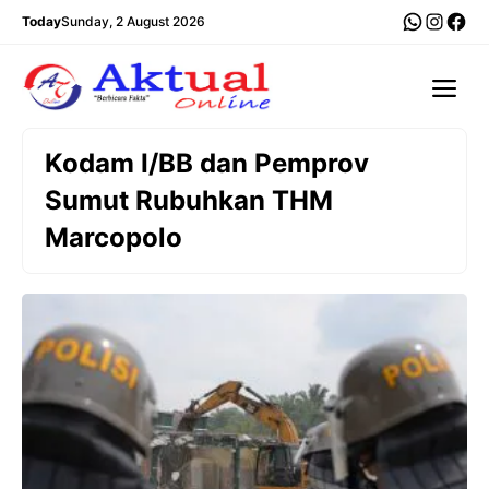
Langsung
WhatsA
Insta
Fac
Today
Sunday, 2 August 2026
ke
isi
Me
Kodam I/BB dan Pemprov
Sumut Rubuhkan THM
Marcopolo