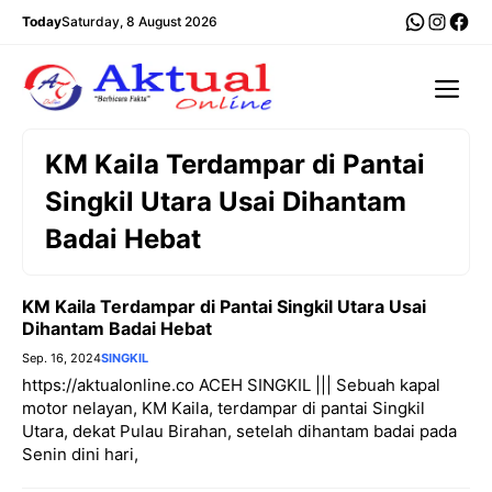
Langsung
WhatsA
Insta
Fac
Today
Saturday, 8 August 2026
ke
isi
Me
KM Kaila Terdampar di Pantai
Singkil Utara Usai Dihantam
Badai Hebat
KM Kaila Terdampar di Pantai Singkil Utara Usai
Dihantam Badai Hebat
Sep. 16, 2024
SINGKIL
https://aktualonline.co ACEH SINGKIL ||| Sebuah kapal
motor nelayan, KM Kaila, terdampar di pantai Singkil
Utara, dekat Pulau Birahan, setelah dihantam badai pada
Senin dini hari,