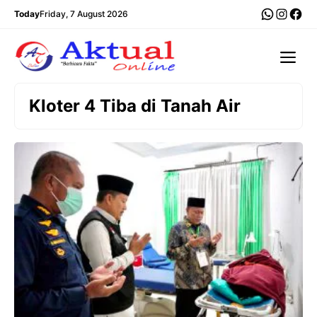
Langsung
WhatsA
Insta
Fac
Today
Friday, 7 August 2026
ke
isi
Me
Kloter 4 Tiba di Tanah Air