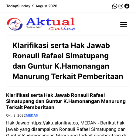
Langsung
WhatsA
Insta
Fac
Today
Sunday, 9 August 2026
ke
isi
Me
Klarifikasi serta Hak Jawab
Ronauli Rafael Simatupang
dan Guntur K.Hamonangan
Manurung Terkait Pemberitaan
Klarifikasi serta Hak Jawab Ronauli Rafael
Simatupang dan Guntur K.Hamonangan Manurung
Terkait Pemberitaan
Okt. 3, 2022
MEDAN
Hak Jawab https://aktualonline.co, MEDAN : Berikut hak
jawab yang disampaikan Ronauli Rafael Simatupang dan
Guntur K.Hamonangan Manurung terkait pemberitaan di