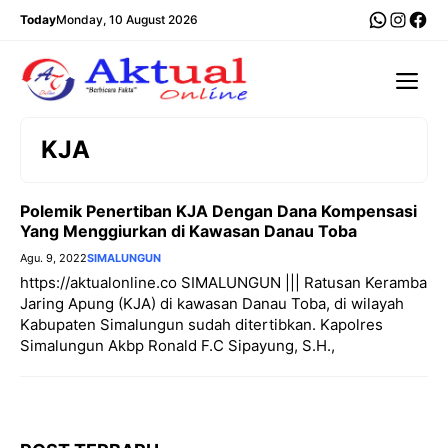
Langsung
WhatsA
Insta
Fac
Today
Monday, 10 August 2026
ke
isi
Me
KJA
Polemik Penertiban KJA Dengan Dana Kompensasi
Yang Menggiurkan di Kawasan Danau Toba
Agu. 9, 2022
SIMALUNGUN
https://aktualonline.co SIMALUNGUN ||| Ratusan Keramba
Jaring Apung (KJA) di kawasan Danau Toba, di wilayah
Kabupaten Simalungun sudah ditertibkan. Kapolres
Simalungun Akbp Ronald F.C Sipayung, S.H.,