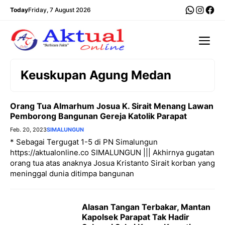
Langsung
WhatsA
Insta
Fac
Today
Friday, 7 August 2026
ke
isi
Me
Keuskupan Agung Medan
Orang Tua Almarhum Josua K. Sirait Menang Lawan
Pemborong Bangunan Gereja Katolik Parapat
Feb. 20, 2023
SIMALUNGUN
* Sebagai Tergugat 1-5 di PN Simalungun
https://aktualonline.co SIMALUNGUN ||| Akhirnya gugatan
orang tua atas anaknya Josua Kristanto Sirait korban yang
meninggal dunia ditimpa bangunan
Alasan Tangan Terbakar, Mantan
Kapolsek Parapat Tak Hadir