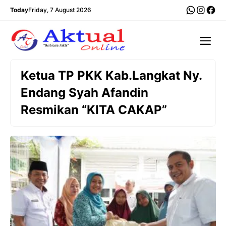
Langsung
WhatsA
Insta
Fac
Today
Friday, 7 August 2026
ke
isi
Me
Ketua TP PKK Kab.Langkat Ny.
Endang Syah Afandin
Resmikan “KITA CAKAP”