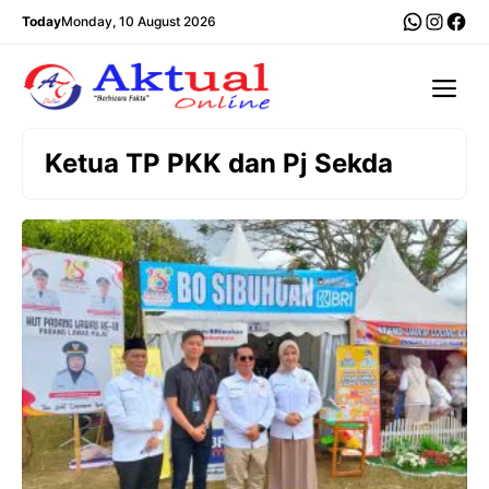
Langsung
WhatsA
Insta
Fac
Today
Monday, 10 August 2026
ke
isi
Me
Ketua TP PKK dan Pj Sekda