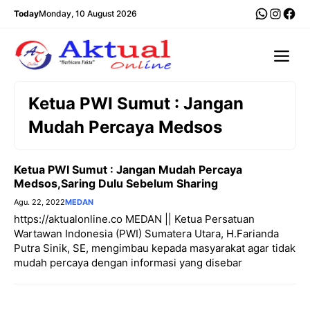
Langsung
WhatsA
Insta
Fac
Today
Monday, 10 August 2026
ke
isi
Me
Ketua PWI Sumut : Jangan
Mudah Percaya Medsos
Ketua PWI Sumut : Jangan Mudah Percaya
Medsos,Saring Dulu Sebelum Sharing
Agu. 22, 2022
MEDAN
https://aktualonline.co MEDAN || Ketua Persatuan
Wartawan Indonesia (PWI) Sumatera Utara, H.Farianda
Putra Sinik, SE, mengimbau kepada masyarakat agar tidak
mudah percaya dengan informasi yang disebar