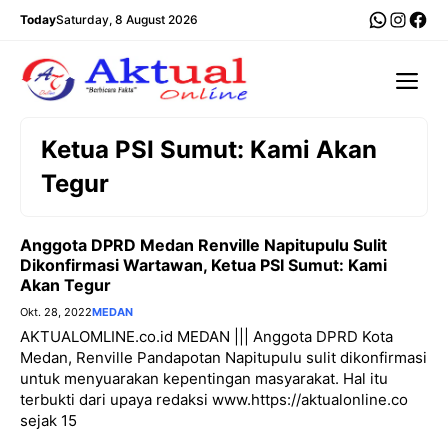
Langsung
WhatsA
Insta
Fac
Today
Saturday, 8 August 2026
ke
isi
Me
Ketua PSI Sumut: Kami Akan
Tegur
Anggota DPRD Medan Renville Napitupulu Sulit
Dikonfirmasi Wartawan, Ketua PSI Sumut: Kami
Akan Tegur
Okt. 28, 2022
MEDAN
AKTUALOMLINE.co.id MEDAN ||| Anggota DPRD Kota
Medan, Renville Pandapotan Napitupulu sulit dikonfirmasi
untuk menyuarakan kepentingan masyarakat. Hal itu
terbukti dari upaya redaksi www.https://aktualonline.co
sejak 15