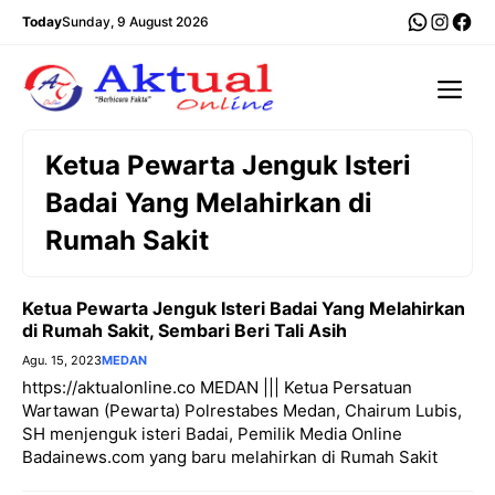
Langsung
WhatsA
Insta
Fac
Today
Sunday, 9 August 2026
ke
isi
Me
Ketua Pewarta Jenguk Isteri
Badai Yang Melahirkan di
Rumah Sakit
Ketua Pewarta Jenguk Isteri Badai Yang Melahirkan
di Rumah Sakit, Sembari Beri Tali Asih
Agu. 15, 2023
MEDAN
https://aktualonline.co MEDAN ||| Ketua Persatuan
Wartawan (Pewarta) Polrestabes Medan, Chairum Lubis,
SH menjenguk isteri Badai, Pemilik Media Online
Badainews.com yang baru melahirkan di Rumah Sakit