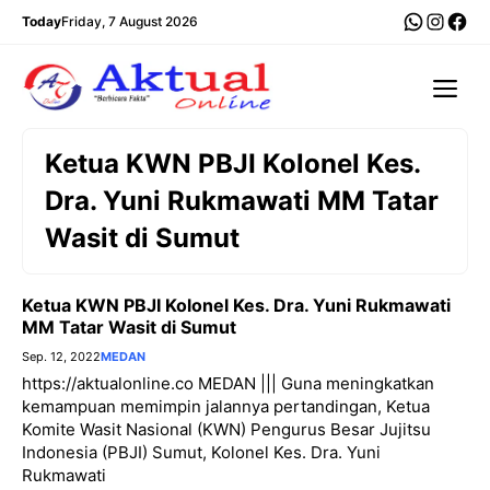
Langsung
WhatsA
Insta
Fac
Today
Friday, 7 August 2026
ke
isi
Me
Ketua KWN PBJI Kolonel Kes.
Dra. Yuni Rukmawati MM Tatar
Wasit di Sumut
Ketua KWN PBJI Kolonel Kes. Dra. Yuni Rukmawati
MM Tatar Wasit di Sumut
Sep. 12, 2022
MEDAN
https://aktualonline.co MEDAN ||| Guna meningkatkan
kemampuan memimpin jalannya pertandingan, Ketua
Komite Wasit Nasional (KWN) Pengurus Besar Jujitsu
Indonesia (PBJI) Sumut, Kolonel Kes. Dra. Yuni
Rukmawati