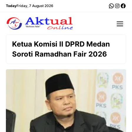
Langsung
WhatsA
Insta
Fac
Today
Friday, 7 August 2026
ke
isi
Me
Ketua Komisi II DPRD Medan
Soroti Ramadhan Fair 2026