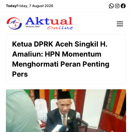
Langsung
WhatsA
Insta
Fac
Today
Friday, 7 August 2026
ke
isi
Me
Ketua DPRK Aceh Singkil H.
Amaliun: HPN Momentum
Menghormati Peran Penting
Pers