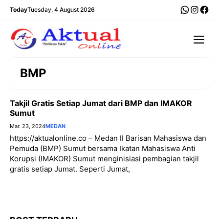
Langsung
WhatsA
Insta
Fac
Today
Tuesday, 4 August 2026
ke
isi
Me
BMP
Takjil Gratis Setiap Jumat dari BMP dan IMAKOR
Sumut
Mar. 23, 2024
MEDAN
https://aktualonline.co – Medan II Barisan Mahasiswa dan
Pemuda (BMP) Sumut bersama Ikatan Mahasiswa Anti
Korupsi (IMAKOR) Sumut menginisiasi pembagian takjil
gratis setiap Jumat. Seperti Jumat,