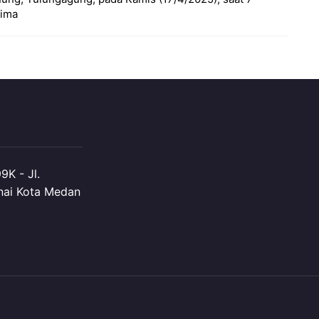
rima
K - Jl.
nai Kota Medan