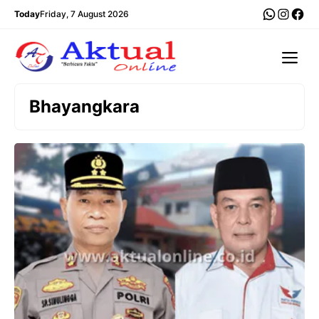
Langsung
WhatsA
Insta
Fac
Today
Friday, 7 August 2026
ke
isi
Me
Bhayangkara