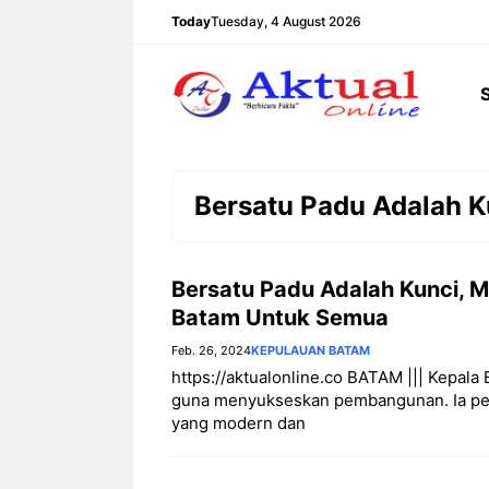
Langsung
Today
Tuesday, 4 August 2026
ke
isi
Bersatu Padu Adalah K
Bersatu Padu Adalah Kunci,
Batam Untuk Semua
Feb. 26, 2024
KEPULAUAN BATAM
https://aktualonline.co BATAM ||| Kepal
guna menyukseskan pembangunan. Ia per
yang modern dan