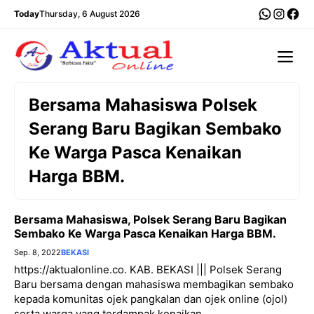
Langsung
WhatsA
Insta
Fac
Today
Thursday, 6 August 2026
ke
isi
Me
Bersama Mahasiswa Polsek
Serang Baru Bagikan Sembako
Ke Warga Pasca Kenaikan
Harga BBM.
Bersama Mahasiswa, Polsek Serang Baru Bagikan
Sembako Ke Warga Pasca Kenaikan Harga BBM.
Sep. 8, 2022
BEKASI
https://aktualonline.co. KAB. BEKASI ||| Polsek Serang
Baru bersama dengan mahasiswa membagikan sembako
kepada komunitas ojek pangkalan dan ojek online (ojol)
serta warga yang terdampak kenaikan