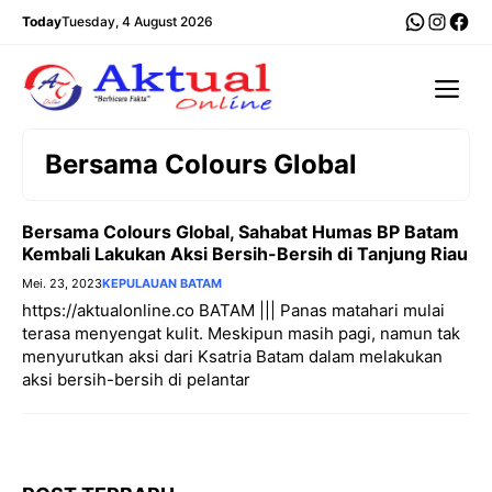
Langsung
WhatsA
Insta
Fac
Today
Tuesday, 4 August 2026
ke
isi
Me
Bersama Colours Global
Bersama Colours Global, Sahabat Humas BP Batam
Kembali Lakukan Aksi Bersih-Bersih di Tanjung Riau
Mei. 23, 2023
KEPULAUAN BATAM
https://aktualonline.co BATAM ||| Panas matahari mulai
terasa menyengat kulit. Meskipun masih pagi, namun tak
menyurutkan aksi dari Ksatria Batam dalam melakukan
aksi bersih-bersih di pelantar