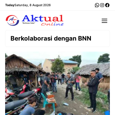
Langsung
WhatsA
Insta
Fac
Today
Saturday, 8 August 2026
ke
isi
Me
Berkolaborasi dengan BNN