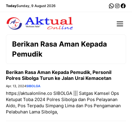
Langsung
WhatsA
Insta
Fac
Today
Sunday, 9 August 2026
ke
isi
Me
Berikan Rasa Aman Kepada
Pemudik
Berikan Rasa Aman Kepada Pemudik, Personil
Polres Sibolga Turun ke Jalan Urai Kemacetan
Apr. 13, 2024
SIBOLGA
https://aktualonline.co SIBOLGA ||| Satgas Kamsel Ops
Ketupat Toba 2024 Polres Sibolga dan Pos Pelayanan
Aido, Pos Terpadu Simpang Lima dan Pos Pengamanan
Pelabuhan Lama Sibolga,