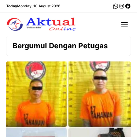
Langsung
WhatsA
Insta
Fac
Today
Monday, 10 August 2026
ke
isi
Me
Bergumul Dengan Petugas