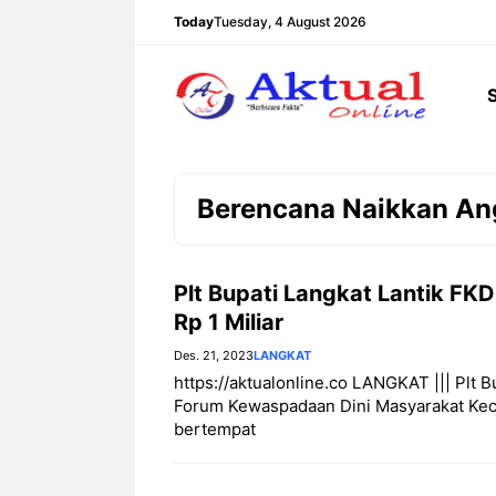
Langsung
Today
Tuesday, 4 August 2026
ke
isi
Berencana Naikkan Ang
Plt Bupati Langkat Lantik F
Rp 1 Miliar
Des. 21, 2023
LANGKAT
https://aktualonline.co LANGKAT ||| Plt 
Forum Kewaspadaan Dini Masyarakat Kec
bertempat