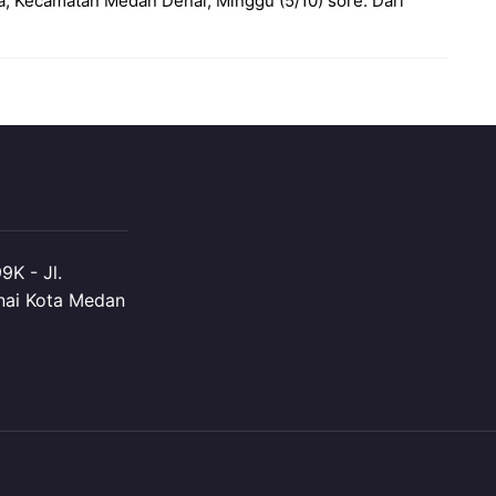
 Kecamatan Medan Denai, Minggu (5/10) sore. Dari
K - Jl.
nai Kota Medan